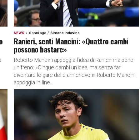
NEWS
6 anni ago
Simone Indovino
o
Ranieri, senti Mancini: «Quattro cambi
possono bastare»
a
Roberto Mancini appoggia l’idea di Ranieri ma pone
un freno: «Cinque cambi un’idea, ma senza far
diventare le gare delle amichevoli» Roberto Mancini
appoggia in line...