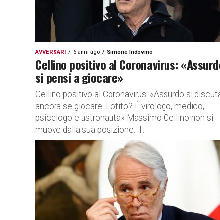
AVVERSARI
6 anni ago
Simone Indovino
Cellino positivo al Coronavirus: «Assurd
si pensi a giocare»
Cellino positivo al Coronavirus: «Assurdo si discut
ancora se giocare. Lotito? È virologo, medico,
psicologo e astronauta» Massimo Cellino non si
muove dalla sua posizione. Il...