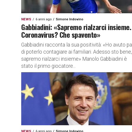
NEWS
6 anni ago
Simone Indovino
Gabbiadini: «Sapremo rialzarci insieme.
Coronavirus? Che spavento»
Gabbiadini racconta la sua positività: «Ho avuto p
di poterlo contagiare ai familiari. Adesso sto bene,
sapremo rialzarci insieme» Manolo Gabbiadini è
stato il primo giocatore...
NEWS
6 anni ago
Simone Indovino