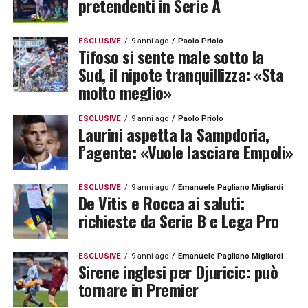
pretendenti in Serie A
ESCLUSIVE
9 anni ago
Paolo Priolo
Tifoso si sente male sotto la
Sud, il nipote tranquillizza: «Sta
molto meglio»
ESCLUSIVE
9 anni ago
Paolo Priolo
Laurini aspetta la Sampdoria,
l’agente: «Vuole lasciare Empoli»
ESCLUSIVE
9 anni ago
Emanuele Pagliano Migliardi
De Vitis e Rocca ai saluti:
richieste da Serie B e Lega Pro
ESCLUSIVE
9 anni ago
Emanuele Pagliano Migliardi
Sirene inglesi per Djuricic: può
tornare in Premier