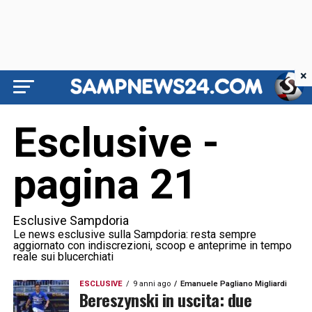
×
Esclusive -
pagina 21
Esclusive Sampdoria
Le news esclusive sulla Sampdoria: resta sempre
aggiornato con indiscrezioni, scoop e anteprime in tempo
reale sui blucerchiati
ESCLUSIVE
9 anni ago
Emanuele Pagliano Migliardi
Bereszynski in uscita: due