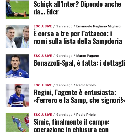
Schick all’Inter? Dipende anche
da… Èder
ESCLUSIVE
9 anni ago
Emanuele Pagliano Migliardi
È corsa a tre per l’attacco: i
nomi sulla lista della Sampdoria
ESCLUSIVE
9 anni ago
Marco Pagano
Bonazzoli-Spal, è fatta: i dettagli
ESCLUSIVE
9 anni ago
Paolo Priolo
Regini, l’agente è entusiasta:
«Ferrero e la Samp, che signori!»
ESCLUSIVE
9 anni ago
Paolo Priolo
Simic, finalmente il campo:
operazione in chiusura con