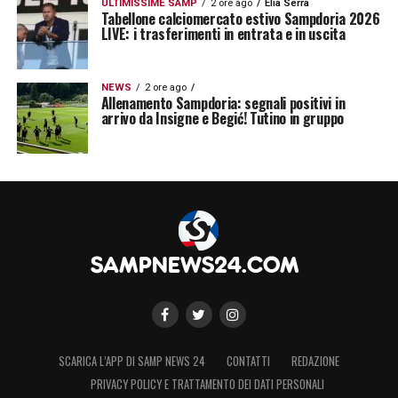
ULTIMISSIME SAMP
2 ore ago
Elia Serra
Tabellone calciomercato estivo Sampdoria 2026
LIVE: i trasferimenti in entrata e in uscita
NEWS
2 ore ago
Allenamento Sampdoria: segnali positivi in
arrivo da Insigne e Begić! Tutino in gruppo
SCARICA L’APP DI SAMP NEWS 24
CONTATTI
REDAZIONE
PRIVACY POLICY E TRATTAMENTO DEI DATI PERSONALI