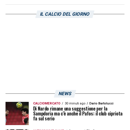
IL CALCIO DEL GIORNO
NEWS
CALCIOMERCATO
30 minuti ago
Dario Bartolucci
Di Nardo rimane una suggestione per la
Sampdoria ma c’è anche il Pafos: il club cipriota
fa sul serio