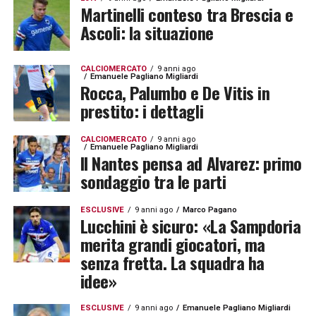
Martinelli conteso tra Brescia e
Ascoli: la situazione
CALCIOMERCATO
9 anni ago
Emanuele Pagliano Migliardi
Rocca, Palumbo e De Vitis in
prestito: i dettagli
CALCIOMERCATO
9 anni ago
Emanuele Pagliano Migliardi
Il Nantes pensa ad Alvarez: primo
sondaggio tra le parti
ESCLUSIVE
9 anni ago
Marco Pagano
Lucchini è sicuro: «La Sampdoria
merita grandi giocatori, ma
senza fretta. La squadra ha
idee»
ESCLUSIVE
9 anni ago
Emanuele Pagliano Migliardi