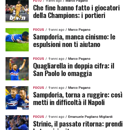
FOTO
9 anni ago
Marco Pagano
Che fine hanno fatto i giocatori
della Champions: i portieri
FOCUS
9 anni ago
Marco Pagano
Sampdoria, manca cinismo: le
espulsioni non ti aiutano
FOCUS
9 anni ago
Marco Pagano
Quagliarella in doppia cifra: il
San Paolo lo omaggia
FOCUS
9 anni ago
Marco Pagano
Sampdoria, torna a ruggire: così
metti in difficoltà il Napoli
FOCUS
9 anni ago
Emanuele Pagliano Migliardi
Strinic, il passato ritorna: prendi