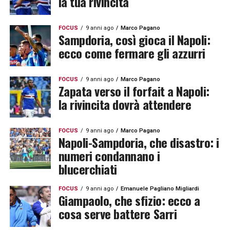
la tua rivincita
FOCUS
9 anni ago
Marco Pagano
Sampdoria, così gioca il Napoli:
ecco come fermare gli azzurri
FOCUS
9 anni ago
Marco Pagano
Zapata verso il forfait a Napoli:
la rivincita dovrà attendere
FOCUS
9 anni ago
Marco Pagano
Napoli-Sampdoria, che disastro: i
numeri condannano i
blucerchiati
FOCUS
9 anni ago
Emanuele Pagliano Migliardi
Giampaolo, che sfizio: ecco a
cosa serve battere Sarri