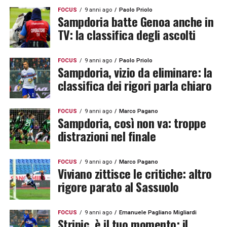
FOCUS
9 anni ago
Paolo Priolo
Sampdoria batte Genoa anche in
TV: la classifica degli ascolti
FOCUS
9 anni ago
Paolo Priolo
Sampdoria, vizio da eliminare: la
classifica dei rigori parla chiaro
FOCUS
9 anni ago
Marco Pagano
Sampdoria, così non va: troppe
distrazioni nel finale
FOCUS
9 anni ago
Marco Pagano
Viviano zittisce le critiche: altro
rigore parato al Sassuolo
FOCUS
9 anni ago
Emanuele Pagliano Migliardi
Strinic, è il tuo momento: il