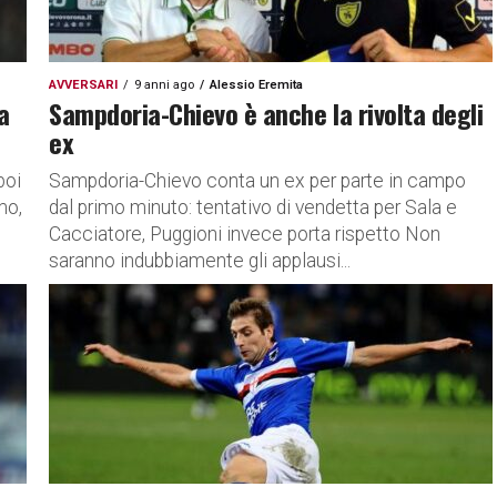
AVVERSARI
9 anni ago
Alessio Eremita
a
Sampdoria-Chievo è anche la rivolta degli
ex
poi
Sampdoria-Chievo conta un ex per parte in campo
mo,
dal primo minuto: tentativo di vendetta per Sala e
Cacciatore, Puggioni invece porta rispetto Non
saranno indubbiamente gli applausi...