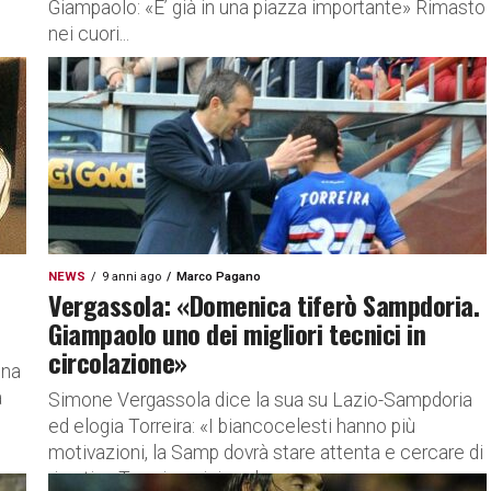
Giampaolo: «E’ già in una piazza importante» Rimasto
nei cuori...
NEWS
9 anni ago
Marco Pagano
Vergassola: «Domenica tiferò Sampdoria.
Giampaolo uno dei migliori tecnici in
circolazione»
una
a
Simone Vergassola dice la sua su Lazio-Sampdoria
ed elogia Torreira: «I biancocelesti hanno più
motivazioni, la Samp dovrà stare attenta e cercare di
ripartire. Torreira mi ricorda...