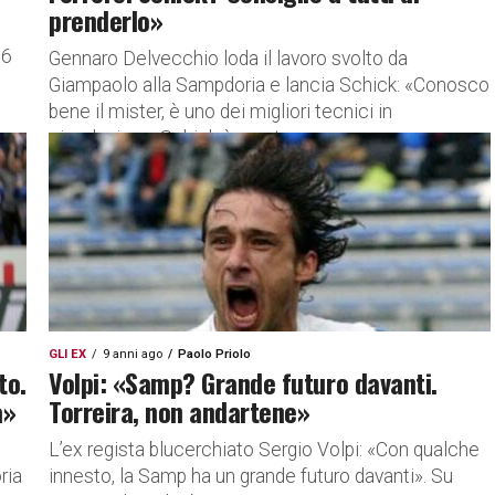
prenderlo»
16
Gennaro Delvecchio loda il lavoro svolto da
Giampaolo alla Sampdoria e lancia Schick: «Conosco
bene il mister, è uno dei migliori tecnici in
circolazione. Schick è pronto...
GLI EX
9 anni ago
Paolo Priolo
to.
Volpi: «Samp? Grande futuro davanti.
a»
Torreira, non andartene»
L’ex regista blucerchiato Sergio Volpi: «Con qualche
ria
innesto, la Samp ha un grande futuro davanti». Su