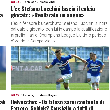
GLI EX
9 anni ago
Nicolò Vinci
L’ex Stefano Lucchini lascia il calcio
la
giocato: «Realizzato un sogno»
L’ex difensore blucerchiato Stefano Lucchini si ritira
dal calcio giocato: con lui in campo la qualificazione
ai
ai preliminari di Champions League L’ultimo periodo
d’oro della Sampdoria lo...
GLI EX
9 anni ago
Marco Pagano
tak
Delvecchio: «Da tifoso sarei contento di
Ferrero. Schick? Consiglio a tutti di