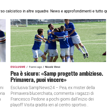
rso calcistico in altre squadre. News e approfondimenti e tutto qu
ESCLUSIVE
9 anni ago
Nicolò Vinci
Pea è sicuro: «Samp progetto ambizioso.
Primavera, puoi vincere»
ni
Esclusiva SampNews24 – Pea, ex mister della
ria
Primavera blucerchiata, commenta i ragazzi di
a
Francesco Pedone a pochi giorni dall’inizio dei
playoff Visita gradita ieri al centro sportivo...