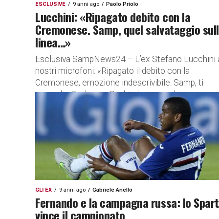
ESCLUSIVE
9 anni ago
Paolo Priolo
Lucchini: «Ripagato debito con la
Cremonese. Samp, quel salvataggio sul
linea…»
Esclusiva SampNews24 – L’ex Stefano Lucchini 
nostri microfoni: «Ripagato il debito con la
Cremonese, emozione indescrivibile. Samp, ti
consiglio Brighenti» Si chiude un cerchio, per
Stefano...
GLI EX
9 anni ago
Gabriele Anello
Fernando e la campagna russa: lo Spar
vince il campionato