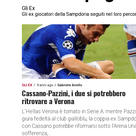
Gli Ex
Gli ex giocatori della Sampdoria seguiti nel loro perco
GLI EX
9 anni ago
Gabriele Anello
Cassano-Pazzini, i due si potrebbero
ritrovare a Verona
L’Hellas Verona è tornato in Serie A: mentre Pazzi
giura fedeltà al club gialloblu, la coppia ex Sampdo
con Cassano potrebbe riformarsi sotto l’Arena Un
sofferenza,...